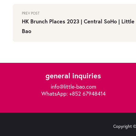
PREV POST
HK Brunch Places 2023 | Central SoHo | Little
Bao
general inquiries
info@little-bao.com
WhatsApp: +852 67948414
Copyright © 