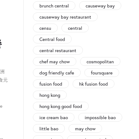
brunch central
causeway bay
causeway bay restaurant
censu
central
Central food
餐
central restaurant
chef may chow
cosmopolitan
亞洲
dog friendly cafe
foursquare
食元
fusion food
hk fusion food
hong kong
e
hong kong good food
ice cream bao
impossible bao
little bao
may chow