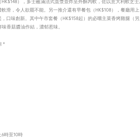
HK$
148），多士蘸滿法式蛋漿並炸至外酥內軟，
佐以意大利軟芝士
濃軟滑，令人欲罷不能。
另一推介還有早餐包（HK$108），餐廳用上
起，口味創新。其中午市套餐（
HK$158起）的必嚐主菜香烤雞腿（另
鮮味香菇醬油作結，
濃郁惹味。
詢＊
6時至10時