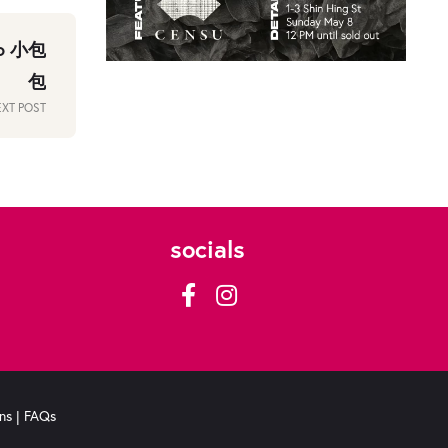
ao 小包
包
XT POST
socials
ns
|
FAQs