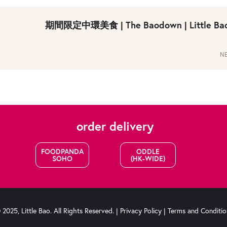
期間限定中環美食 | The Baodown | Little B
NE
order delivery
FOODPANDA
ODDLE
SOHO
(HK-WIDE)
2025, Little Bao. All Rights Reserved. |
Privacy Policy
|
Terms and Conditio