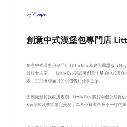
by
V1paper
創意中式漢堡包專門店 Lit
創意中式漢堡包專門店 Little Bao 為總廚周思薇（
最佳女主廚」，
Little Bao更憑著創意十足的中式漢
素，
主打琳瑯滿目的小包包和分享主菜。
因應最新餐飲處所規例，Little Bao 將於兩個分店
Bao菜式及季節限定美食，為各位食客帶來不一樣的