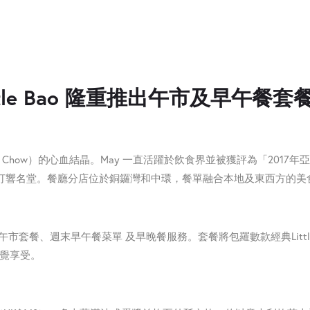
tle Bao 隆重推出午市及早午餐套
May Chow）的心血結晶。May 一直活躍於飲食界並被獲評為「2017年
堡打響名堂。
餐廳分店位於銅鑼灣和中環，餐單融合本地及東⻄方的美
提供午市套餐、週末早午餐菜單 及早晚餐服務。套餐將包羅數款經典Littl
味覺享受。