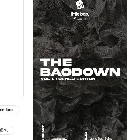
ion food
堡包