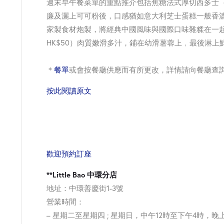
週末早午餐菜單的重點推介包括焦糖法式厚切西多士（
廉及灑上可可粉後，
口感猶如意大利芝士蛋糕一般香
家製食材炮製，
將經典中國風味與國際口味雜糅在一
HK$50）
肉質嫩滑多汁，鋪在幼滑薯蓉上﹐最後淋上
＊
餐單
或會按餐廳供應而有所更改，詳情請向餐廳查
按此閱讀原文
歡迎預約訂座
**Little Bao 中環分店
地址：中環善慶街1-3號
營業時間：
– 星期二至星期四 ; 星期日，中午12時至下午4時，晚上