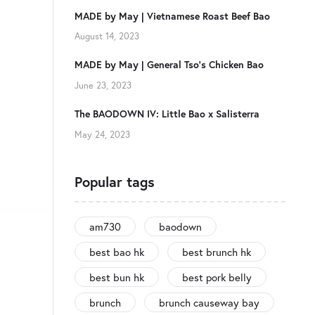
MADE by May | Vietnamese Roast Beef Bao
August 14, 2023
MADE by May | General Tso’s Chicken Bao
June 23, 2023
The BAODOWN IV: Little Bao x Salisterra
May 24, 2023
Popular tags
am730
baodown
best bao hk
best brunch hk
best bun hk
best pork belly
brunch
brunch causeway bay