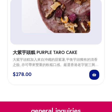
大紫芋頭糕 PURPLE TARO CAKE
大紫芋頭糕加入來自沖繩的甜紫薯,平衡芋頭獨有的清香
之餘, 亦可帶來雙重的軟糯口感。嚴選香港老字號三興隆
臘肉及臘腸、日本干貝及冬菇、泰國生曬蝦米,亦講究使
$
278.00
用五香粉、有機葵花籽油、龍舌蘭糖漿及海鹽等以取代
傳統重調味品, 換上天然無負擔的清新口感。 Our taro
cake is freshly made to order in small batches by…
general inquiries