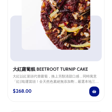
大紅蘿蔔糕 BEETROOT TURNIP CAKE
大紅以紅菜頭代替蘿蔔，換上另類清甜口感，同時寓意
「紅(鴻)運當頭！全天然色素絕無添加劑，嚴選本地三興
隆靚臘腸，日本干貝及冬菇，泰國生曬蝦米。採用有機
$
268.00
及全天然調味品，營養價高，亦具抗氧化功效。 Our use
of fresh beetroot in place of the traditional turnip gives
our CNY…