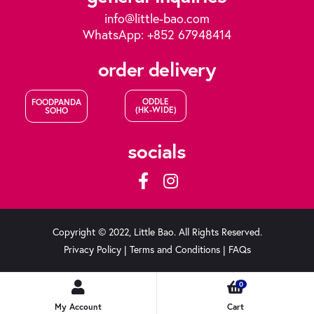
info@little-bao.com
WhatsApp: +852 67948414
order delivery
ODDLE
FOODPANDA
(HK-WIDE)
SOHO
socials
Copyright © 2022, Little Bao. All Rights Reserved.
Privacy Policy
|
Terms and Conditions
|
FAQs
0
My Account
Cart