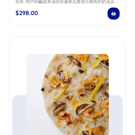
煎香, 糕中的鹹蛋黃油與壺蘆南瓜散發出獨有的奶油及堅
果香氣, 加上香醇美味的三興隆臘味、日本乾貝及冬菇,
$
298.00
味道清甜優雅,創出年糕新經典。 Local pumpkins are
known for their natural sweetness, creaminess,…