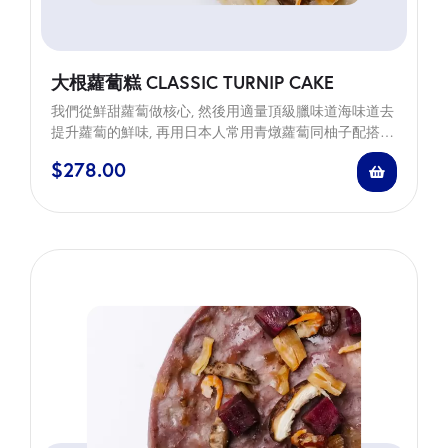
大根蘿蔔糕 CLASSIC TURNIP CAKE
我們從鮮甜蘿蔔做核心, 然後用適量頂級臘味道海味道去
提升蘿蔔的鮮味, 再用日本人常用青燉蘿蔔同柚子配搭概
念加入頂級日本柚子皮。建議蘿蔔糕可以清蒸去品嚐蘿
$
278.00
蔔清甜同柚子芬香, 或者煎香。 Our take on the Chinese
New Year classic focuses on the…