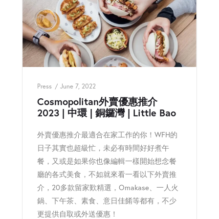
Press
June 7, 2022
Cosmopolitan外賣優惠推介
2023 | 中環 | 銅鑼灣 | Little Bao
外賣優惠推介最適合在家工作的你！WFH的
日子其實也超級忙，未必有時間好好煮午
餐，又或是如果你也像編輯一樣開始想念餐
廳的各式美食，不如就來看一看以下外賣推
介，20多款留家歎精選，Omakase、一人火
鍋、下午茶、素食、意日佳餚等都有，不少
更提供自取或外送優惠！