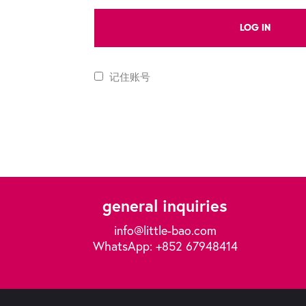
LOG IN
记住账号
general inquiries
info@little-bao.com
WhatsApp: +852 67948414