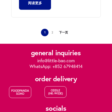
阅读更多
1
2
下一页
general inquiries
info@little-bao.com
WhatsApp: +852 67948414
order delivery
ODDLE
FOODPANDA
(HK-WIDE)
SOHO
socials