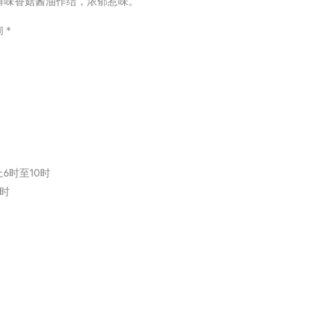
上鲜味香菇酱油作结，浓郁惹味。
询＊
6时至10时
1时