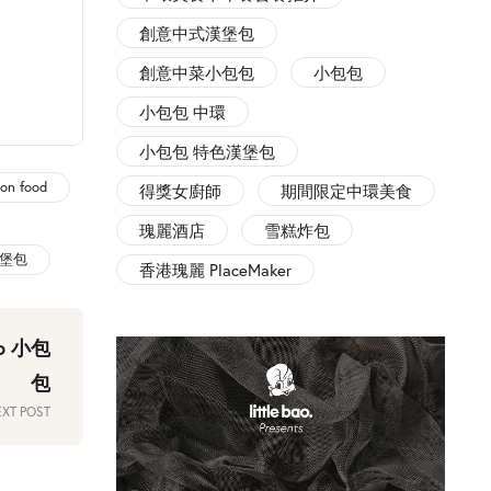
創意中式漢堡包
創意中菜小包包
小包包
小包包 中環
小包包 特色漢堡包
ion food
得獎女廚師
期間限定中環美食
瑰麗酒店
雪糕炸包
堡包
香港瑰麗 PlaceMaker
ao 小包
包
XT POST