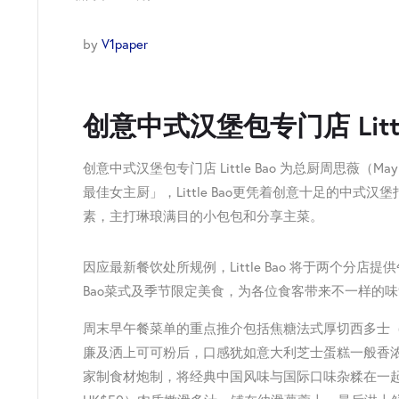
by
V1paper
创意中式汉堡包专门店 Lit
创意中式汉堡包专门店 Little Bao 为总厨周思薇（M
最佳女主厨」，Little Bao更凭着创意十足的中
素，主打琳琅满目的小包包和分享主菜。
因应最新餐饮处所规例，Little Bao 将于两个分店
Bao菜式及季节限定美食，为各位食客带来不一样的
周末早午餐菜单的重点推介包括焦糖法式厚切西多士（
廉及洒上可可粉后，口感犹如意大利芝士蛋糕一般香浓
家制食材炮制，将经典中国风味与国际口味杂糅在一起