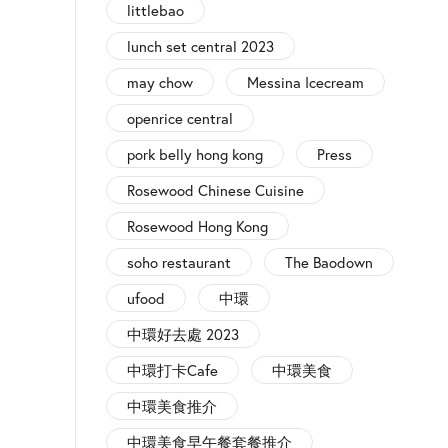
littlebao
lunch set central 2023
may chow
Messina Icecream
openrice central
pork belly hong kong
Press
Rosewood Chinese Cuisine
Rosewood Hong Kong
soho restaurant
The Baodown
ufood
中環
中環好去處 2023
中環打卡Cafe
中環美食
中環美食推介
中環美食早午餐套餐推介