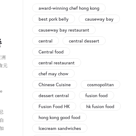
award-winning chef hong kong
best pork belly
causeway bay
causeway bay restaurant
餐
central
central dessert
Central food
亚洲
central restaurant
食元
chef may chow
Chinese Cuisine
cosmopolitan
e
dessert central
fusion food
Fusion Food HK
hk fusion food
忌
hong kong good food
自
Icecream sandwiches
加