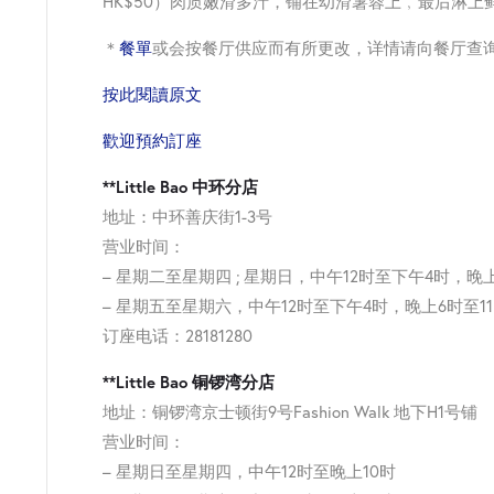
HK$50）肉质嫩滑多汁，铺在幼滑薯蓉上﹐最后淋
＊
餐單
或会按餐厅供应而有所更改，详情请向餐厅查
按此閱讀原文
歡迎預約訂座
**Little Bao 中环分店
地址：中环善庆街1-3号
营业时间：
– 星期二至星期四 ; 星期日，中午12时至下午4时，晚上
– 星期五至星期六，中午12时至下午4时，晚上6时至1
订座电话：28181280
**Little Bao 铜锣湾分店
地址：铜锣湾京士顿街9号Fashion Walk 地下H1号铺
营业时间：
– 星期日至星期四，中午12时至晚上10时