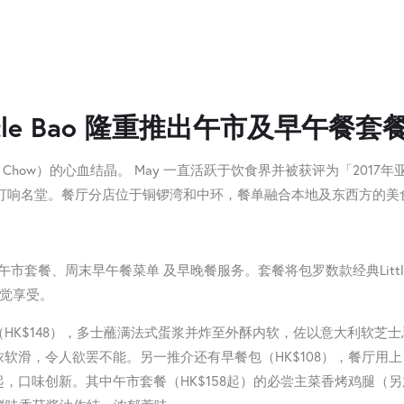
tle Bao 隆重推出午市及早午餐套
ay Chow）的心血结晶。 May 一直活跃于饮食界并被获评为「2017年
式汉堡打响名堂。餐厅分店位于铜锣湾和中环，餐单融合本地及东⻄方的美
提供午市套餐、周末早午餐菜单 及早晚餐服务。套餐将包罗数款经典Littl
味觉享受。
HK$148），多士蘸满法式蛋浆并炸至外酥内软，佐以意大利软芝士
软滑，令人欲罢不能。另一推介还有早餐包（HK$108），餐厅用上
，口味创新。其中午市套餐（HK$158起）的必尝主菜香烤鸡腿（另