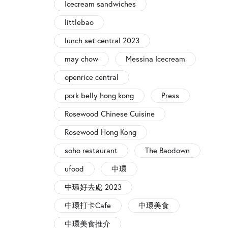
Icecream sandwiches
littlebao
lunch set central 2023
may chow
Messina Icecream
openrice central
pork belly hong kong
Press
Rosewood Chinese Cuisine
Rosewood Hong Kong
soho restaurant
The Baodown
ufood
中環
中環好去處 2023
中環打卡Cafe
中環美食
中環美食推介