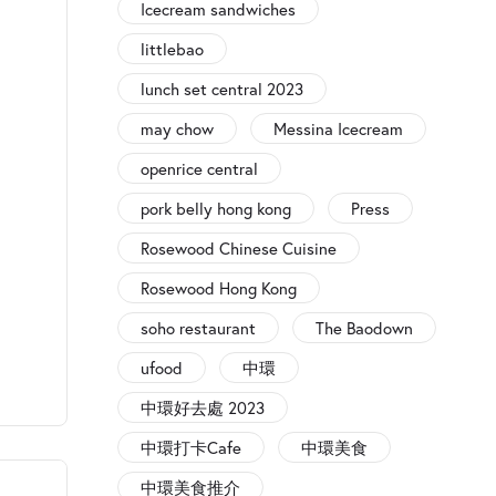
Icecream sandwiches
littlebao
lunch set central 2023
may chow
Messina Icecream
openrice central
pork belly hong kong
Press
Rosewood Chinese Cuisine
Rosewood Hong Kong
soho restaurant
The Baodown
ufood
中環
中環好去處 2023
中環打卡Cafe
中環美食
中環美食推介