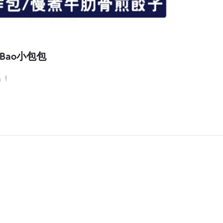
e Bao小包包
」!