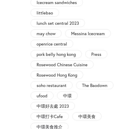
Icecream sandwiches
littlebao
lunch set central 2023
may chow
Messina Icecream
openrice central
pork belly hong kong
Press
Rosewood Chinese Cuisine
Rosewood Hong Kong
soho restaurant
The Baodown
ufood
中環
中環好去處 2023
中環打卡Cafe
中環美食
中環美食推介