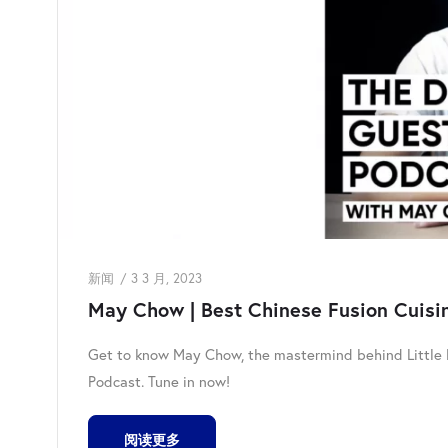
新闻
3 3 月, 2023
May Chow | Best Chinese Fusion Cuisin
Get to know May Chow, the mastermind behind Little Ba
Podcast. Tune in now!
阅读更多