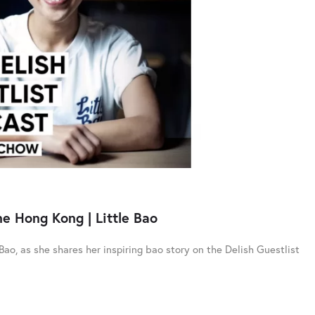
e Hong Kong | Little Bao
o, as she shares her inspiring bao story on the Delish Guestlist