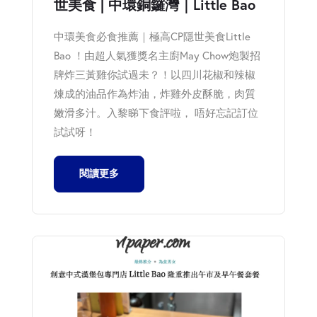
世美食 | 中環銅鑼灣｜Little Bao
中環美食必食推薦｜極高CP隱世美食Little
Bao ！由超人氣獲獎名主廚May Chow炮製招
牌炸三黃雞你試過未？！以四川花椒和辣椒
煉成的油品作為炸油，炸雞外皮酥脆，肉質
嫩滑多汁。入黎睇下食評啦， 唔好忘記訂位
試試呀！
閱讀更多