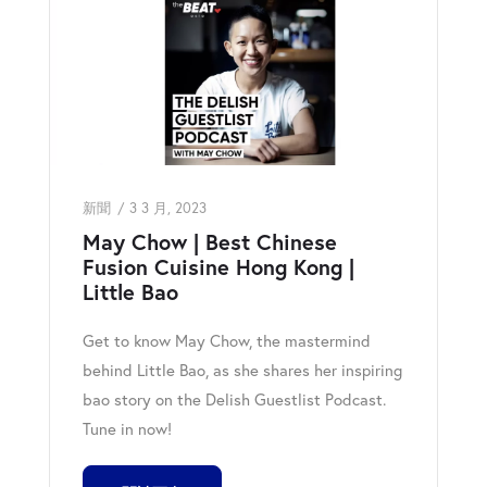
新聞
3 3 月, 2023
May Chow | Best Chinese
Fusion Cuisine Hong Kong |
Little Bao
Get to know May Chow, the mastermind
behind Little Bao, as she shares her inspiring
bao story on the Delish Guestlist Podcast.
Tune in now!