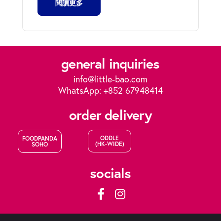
閱讀更多
general inquiries
info@little-bao.com
WhatsApp: +852 67948414
order delivery
ODDLE
FOODPANDA
(HK-WIDE)
SOHO
socials